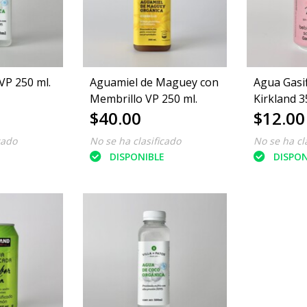
VP 250 ml.
Aguamiel de Maguey con
Agua Gasi
Membrillo VP 250 ml.
Kirkland 
$40.00
$12.00
cado
No se ha clasificado
No se ha cl
E
DISPONIBLE
DISPON