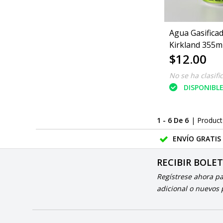
Agua Gasifica
Kirkland 355m
$12.00
No se ha clasifi
DISPONIBL
1 - 6 De 6
| Produc
ENVÍO GRATIS
RECIBIR BOLE
Regístrese ahora p
adicional o nuevos