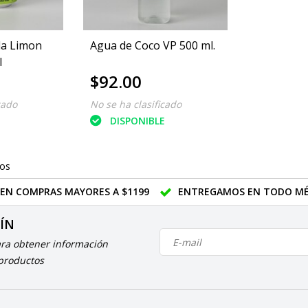
da Limon
Agua de Coco VP 500 ml.
l
$92.00
cado
No se ha clasificado
E
DISPONIBLE
tos
 EN COMPRAS MAYORES A $1199
ENTREGAMOS EN TODO MÉ
TÍN
ara obtener información
 productos