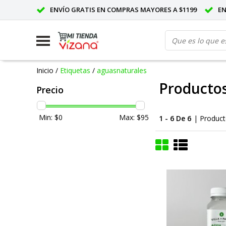
ENVÍO GRATIS EN COMPRAS MAYORES A $1199
E
Inicio
/
Etiquetas
/
aguasnaturales
Productos
Precio
Min: $
0
Max: $
95
1 - 6 De 6
| Produc