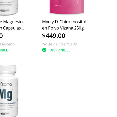
de Magnesio
Myo y D-Chiro Inositol
n Capsulas
en Polvo Vizana 250g
0
$449.00
0/600mg
asificado
No se ha clasificado
IBLE
DISPONIBLE