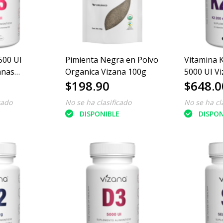
500 UI
Pimienta Negra en Polvo
Vitamina 
anas
Organica Vizana 100g
5000 UI V
$198.90
$648.0
cado
No se ha clasificado
No se ha cl
E
DISPONIBLE
DISPON