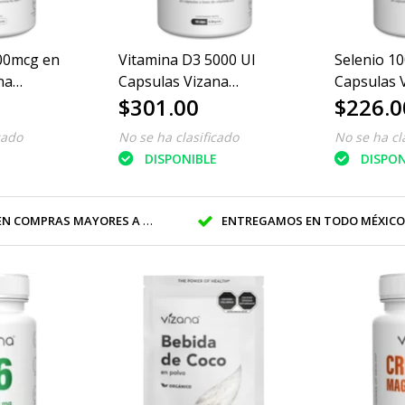
00mcg en
Vitamina D3 5000 UI
Selenio 1
na
Capsulas Vizana
Capsulas 
$301.00
$226.0
90/380mg
90/370mg
cado
No se ha clasificado
No se ha cl
E
DISPONIBLE
DISPON
 COMPRAS MAYORES A $1199
ENTREGAMOS EN TODO MÉXIC