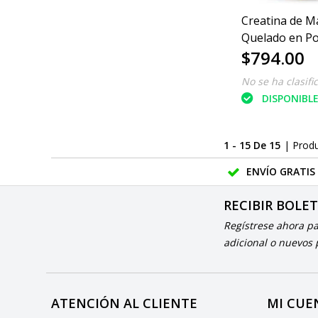
Creatina de M
Quelado en Po
$794.00
400g
No se ha clasifi
DISPONIBL
1 - 15 De 15
| Prod
ENVÍO GRATIS
RECIBIR BOLE
Regístrese ahora p
adicional o nuevos
ATENCIÓN AL CLIENTE
MI CUE