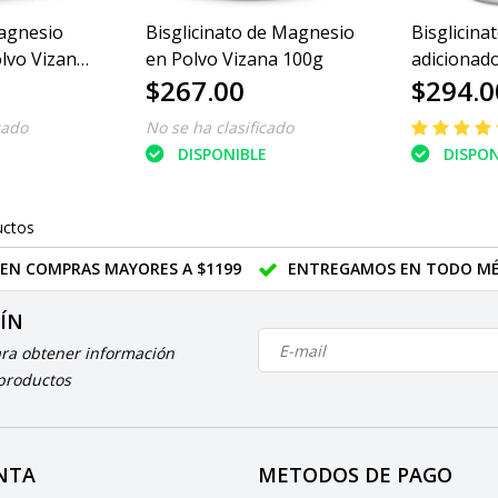
agnesio
Bisglicinato de Magnesio
Bisglicin
lvo Vizana
en Polvo Vizana 100g
adicionado
$267.00
$294.0
Vizana 9
cado
No se ha clasificado
E
DISPONIBLE
DISPON
uctos
 EN COMPRAS MAYORES A $1199
ENTREGAMOS EN TODO MÉ
TÍN
ara obtener información
 productos
NTA
METODOS DE PAGO