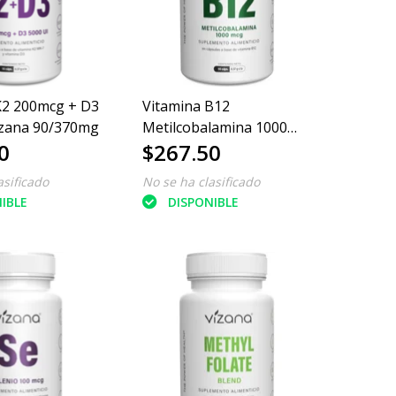
K2 200mcg + D3
Vitamina B12
izana 90/370mg
Metilcobalamina 1000
0
$267.50
mcg Vizana 90/370mg
asificado
No se ha clasificado
IBLE
DISPONIBLE