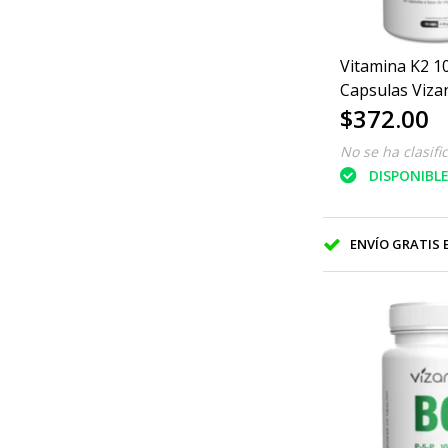
Vitamina K2 1
Capsulas Viza
$372.00
90/380mg
No se ha clasifi
DISPONIBL
ENVÍO GRATIS EN