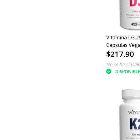
Vitamina D3 2
Capsulas Veg
$217.90
90/370 mg
No se ha clasifi
DISPONIBL