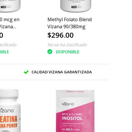
00 mcg en
Methyl Folato Blend
Vizana
Vízana 90/380mg
0
$296.00
asificado
No se ha clasificado
IBLE
DISPONIBLE
O
CALIDAD VIZANA GARANTIZADA