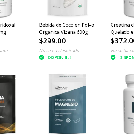
ridoxal
Bebida de Coco en Polvo
Creatina 
0mg
Organica Vizana 600g
Quelado e
$299.00
$372.0
Vizana 18
cado
No se ha clasificado
No se ha cl
E
DISPONIBLE
DISPON