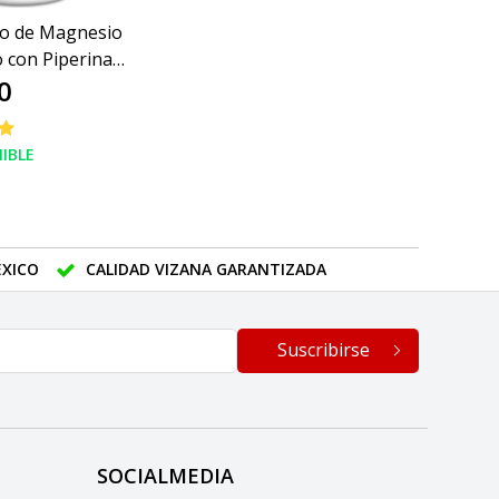
ato de Magnesio
 con Piperina
0
0/830MG
IBLE
XICO
CALIDAD VIZANA GARANTIZADA
Suscribirse
SOCIALMEDIA