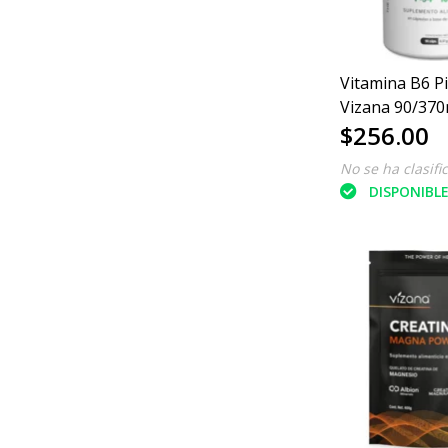
Vitamina B6 Pi
Vizana 90/37
$256.00
No se ha clasifi
DISPONIBL