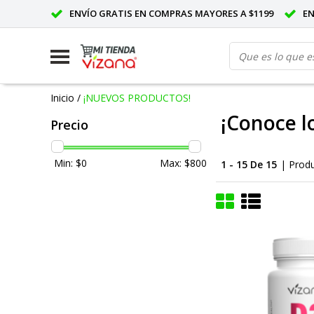
ENVÍO GRATIS EN COMPRAS MAYORES A $1199
E
Inicio
/
¡NUEVOS PRODUCTOS!
¡Conoce l
Precio
Min: $
0
Max: $
800
1 - 15 De 15
| Prod