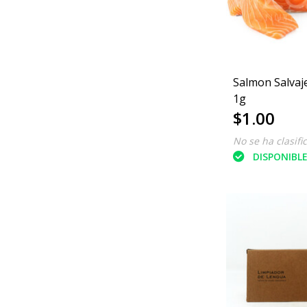
Salmon Salvaj
1g
$1.00
No se ha clasifi
DISPONIBL