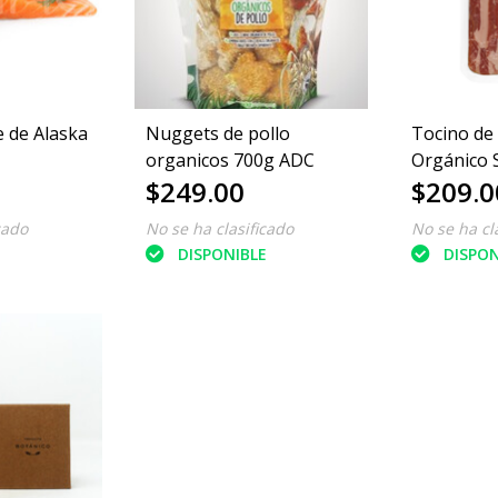
e de Alaska
Nuggets de pollo
Tocino de
organicos 700g ADC
Orgánico S
$249.00
$209.0
cado
No se ha clasificado
No se ha cl
E
DISPONIBLE
DISPON