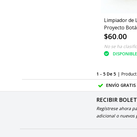
Limpiador de
Proyecto Botá
$60.00
No se ha clasifi
DISPONIBL
1 - 5 De 5
| Produc
ENVÍO GRATIS
RECIBIR BOLE
Regístrese ahora p
adicional o nuevos