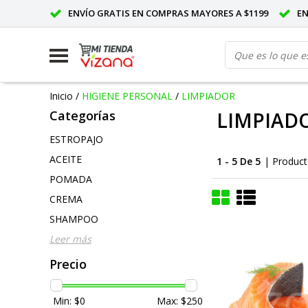
ENVÍO GRATIS EN COMPRAS MAYORES A $1199
E
Inicio
/
HIGIENE PERSONAL
/
LIMPIADOR
Categorías
LIMPIAD
ESTROPAJO
ACEITE
1 - 5 De 5
| Produc
POMADA
CREMA
SHAMPOO
Leer más
Precio
Min: $
0
Max: $
250