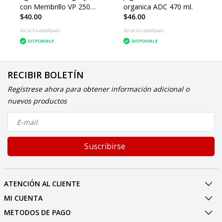
con Membrillo VP 250
organica ADC 470 ml.
$40.00
$46.00
ml.
No se ha clasificado
No se ha clasificado
DISPONIBLE
DISPONIBLE
RECIBIR BOLETÍN
Regístrese ahora para obtener información adicional o
nuevos productos
Suscribirse
ATENCIÓN AL CLIENTE
MI CUENTA
METODOS DE PAGO