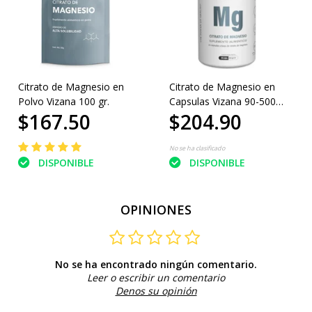
Citrato de Magnesio en
Citrato de Magnesio en
Polvo Vizana 100 gr.
Capsulas Vizana 90-500
$167.50
$204.90
mg
No se ha clasificado
DISPONIBLE
DISPONIBLE
OPINIONES
No se ha encontrado ningún comentario.
Leer o escribir un comentario
Denos su opinión