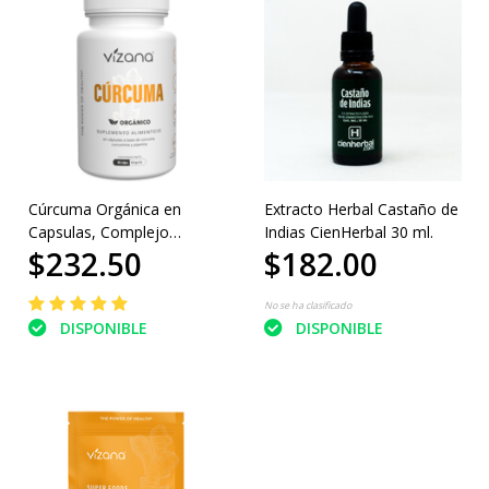
Cúrcuma Orgánica en
Extracto Herbal Castaño de
Capsulas, Complejo
Indias CienHerbal 30 ml.
$232.50
$182.00
Curcumina Vizana 90-500
mg
No se ha clasificado
DISPONIBLE
DISPONIBLE