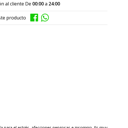
n al cliente De
00:00
a
24:00
ste producto
da para el estrés, afecciones nerviosas e insomnio. Es muy