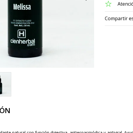
Atenció
Compartir e
IÓN
ante natural con función digestiva, antiespasmódica y antiviral. Ayu