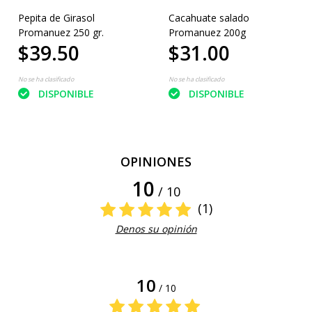
Pepita de Girasol
Cacahuate salado
Promanuez 250 gr.
Promanuez 200g
$39.50
$31.00
No se ha clasificado
No se ha clasificado
DISPONIBLE
DISPONIBLE
OPINIONES
10
/ 10
(1)
Denos su opinión
10
/ 10