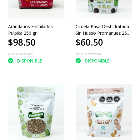
Arándanos Enchilados
Ciruela Pasa Deshidratada
Pulpika 250 gr
Sin Hueso Promanuez 250
$98.50
$60.50
gr.
No se ha clasificado
No se ha clasificado
DISPONIBLE
DISPONIBLE