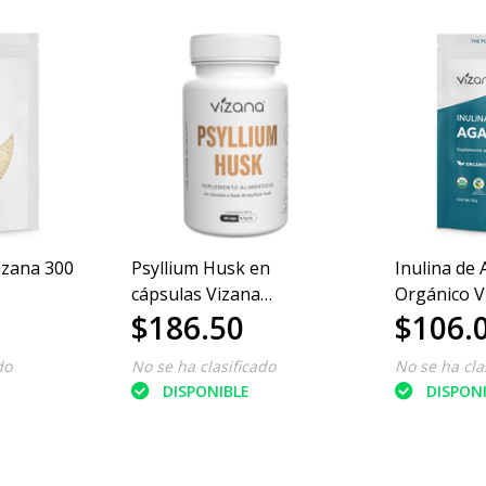
izana 300
Psyllium Husk en
Inulina de
cápsulas Vizana
Orgánico V
$186.50
$106.
Nutrition 180/700mg
do
No se ha clasificado
No se ha cla
DISPONIBLE
DISPON