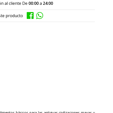
n al cliente De
00:00
a
24:00
ste producto
mentos básicos para las antiguas civilizaciones mayas y