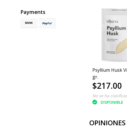
Payments
na
Granola Villa de Patos
Psyllium Husk V
450gr
gr.
$152.00
$217.00
No se ha clasificado
No se ha clasifica
DISPONIBLE
DISPONIBLE
OPINIONES