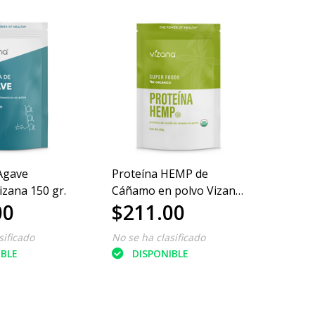
 Agave
Proteína HEMP de
Linaz
izana 150 gr.
Cáñamo en polvo Vizana
500 gr
00
$211.00
$14
200 gr.
sificado
No se ha clasificado
No se 
IBLE
DISPONIBLE
DI