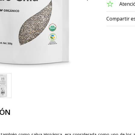
Atenció
Compartir e
IÓN
ambién como saliva Hispánica, era considerada como uno de los ali