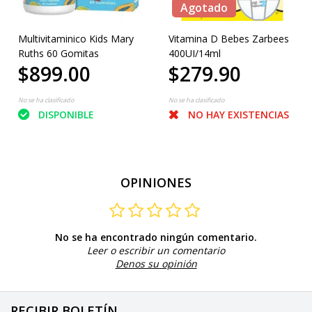
Agotado
Multivitaminico Kids Mary
Vitamina D Bebes Zarbees
Ruths 60 Gomitas
400UI/14ml
$899.00
$279.90
No se ha clasificado
No se ha clasificado
DISPONIBLE
NO HAY EXISTENCIAS
OPINIONES
No se ha encontrado ningún comentario.
Leer o escribir un comentario
Denos su opinión
RECIBIR BOLETÍN