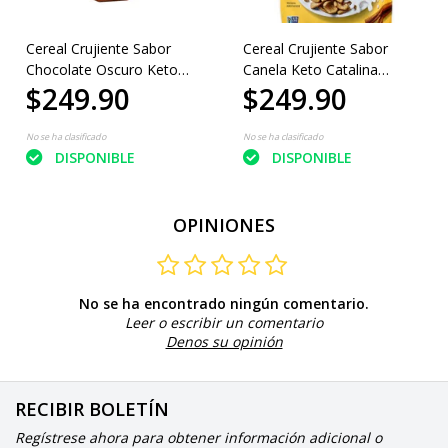
Cereal Crujiente Sabor
Cereal Crujiente Sabor
Chocolate Oscuro Keto
Canela Keto Catalina
$249.90
$249.90
Catalina 255gr
255gr
No se ha clasificado
No se ha clasificado
DISPONIBLE
DISPONIBLE
OPINIONES
No se ha encontrado ningún comentario.
Leer o escribir un comentario
Denos su opinión
RECIBIR BOLETÍN
Regístrese ahora para obtener información adicional o