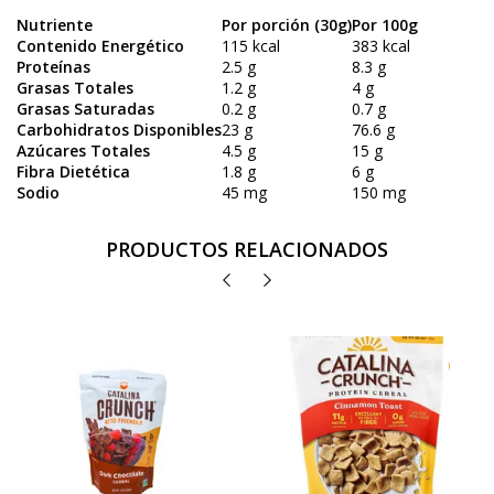
Nutriente
Por porción (30g)
Por 100g
Contenido Energético
115 kcal
383 kcal
Proteínas
2.5 g
8.3 g
Grasas Totales
1.2 g
4 g
Grasas Saturadas
0.2 g
0.7 g
Carbohidratos Disponibles
23 g
76.6 g
Azúcares Totales
4.5 g
15 g
Fibra Dietética
1.8 g
6 g
Sodio
45 mg
150 mg
PRODUCTOS RELACIONADOS